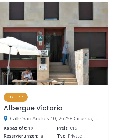
CIRUENA
Albergue Victoria
Calle San Andrés 10, 26258 Cirueña, La Rioja, Spanien
Kapazität
: 10
Preis
: €15
Reservierungen
: Ja
Typ
: Private