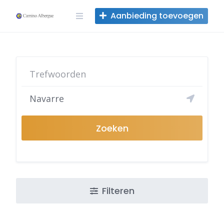
Overslaan
Aanbieding toevoegen
naar
inhoud
Zoeken
Filteren