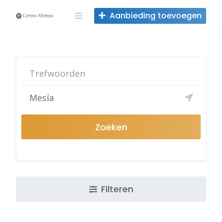
Overslaan
Aanbieding toevoegen
naar
inhoud
Zoeken
Filteren