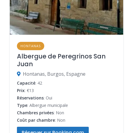
HONTANAS
Albergue de Peregrinos San
Juan
Hontanas, Burgos, Espagne
Capacité
: 42
Prix
: €13
Réservations
: Oui
Type
: Albergue municipale
Chambres privées
: Non
Coût par chambre
: Non
Réserver sur Booking.com