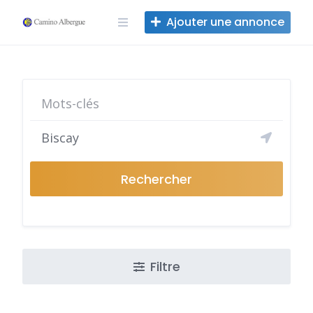
Skip
Ajouter une annonce
to
content
Rechercher
Filtre