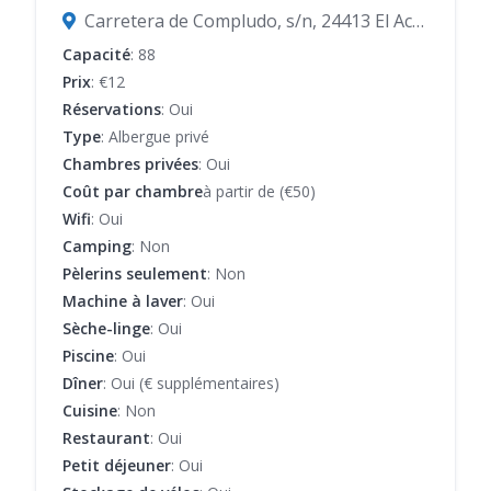
Carretera de Compludo, s/n, 24413 El Acebo de San Miguel, Espagne
Capacité
: 88
Prix
: €12
Réservations
: Oui
Type
: Albergue privé
Chambres privées
: Oui
Coût par chambre
à partir de (€50)
Wifi
: Oui
Camping
: Non
Pèlerins seulement
: Non
Machine à laver
: Oui
Sèche-linge
: Oui
Piscine
: Oui
Dîner
: Oui (€ supplémentaires)
Cuisine
: Non
Restaurant
: Oui
Petit déjeuner
: Oui