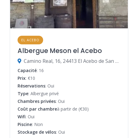
EL ACEBO
Albergue Meson el Acebo
Camino Real, 16, 24413 El Acebo de San Miguel, León, Espagne
Capacité
: 16
Prix
: €10
Réservations
: Oui
Type
: Albergue privé
Chambres privées
: Oui
Coût par chambre
à partir de (€30)
Wifi
: Oui
Piscine
: Non
Stockage de vélos
: Oui