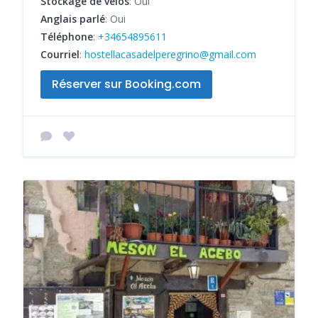
Stockage de vélos
: Oui
Anglais parlé
: Oui
Téléphone
:
+34654895611
Courriel
:
hostellacasadelperegrino@gmail.com
Réserver sur Booking.com