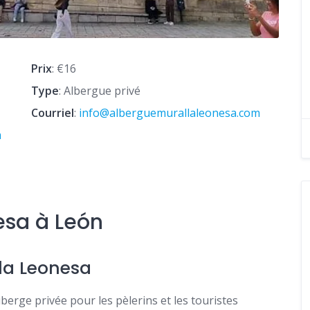
Prix
: €16
Type
: Albergue privé
Courriel
:
info@alberguemurallaleonesa.com
m
esa à León
la Leonesa
erge privée pour les pèlerins et les touristes