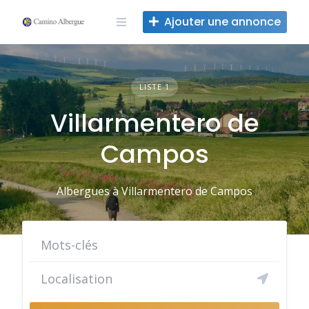
Skip
Ajouter une annonce
to
content
LISTE 1
Villarmentero de
Campos
Albergues à Villarmentero de Campos